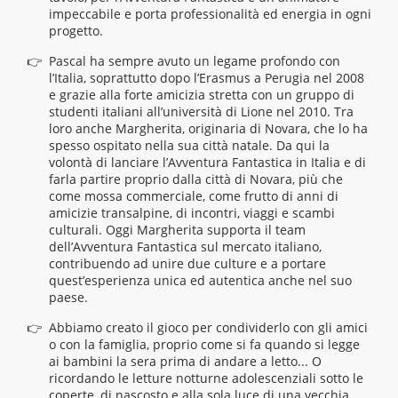
impeccabile e porta professionalità ed energia in ogni
progetto.
Pascal ha sempre avuto un legame profondo con
l’Italia, soprattutto dopo l’Erasmus a Perugia nel 2008
e grazie alla forte amicizia stretta con un gruppo di
studenti italiani all’università di Lione nel 2010. Tra
loro anche Margherita, originaria di Novara, che lo ha
spesso ospitato nella sua città natale. Da qui la
volontà di lanciare l’Avventura Fantastica in Italia e di
farla partire proprio dalla città di Novara, più che
come mossa commerciale, come frutto di anni di
amicizie transalpine, di incontri, viaggi e scambi
culturali. Oggi Margherita supporta il team
dell’Avventura Fantastica sul mercato italiano,
contribuendo ad unire due culture e a portare
quest’esperienza unica ed autentica anche nel suo
paese.
Abbiamo creato il gioco per condividerlo con gli amici
o con la famiglia, proprio come si fa quando si legge
ai bambini la sera prima di andare a letto... O
ricordando le letture notturne adolescenziali sotto le
coperte, di nascosto e alla sola luce di una vecchia