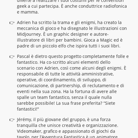
diverte a realizzare i suoi costumi per le convention
geek a cui partecipa. È anche conduttrice radiofonica
e mamma.
Adrien ha scritto la trama e gli enigmi, ha creato la
meccanica di gioco e ha disegnato le illustrazioni con
Midjourney. È un graphic designer e autore-
illustratore di libri per bambini. Gioca a Magic ed è
padre di un piccolo elfo che ispira tutti i suoi libri.
Pascal è dietro questo progetto completamente folle e
fantastico. Ha co-scritto alcuni elementi dello
scenario con Adrien, così come alcuni degli enigmi. È
responsabile di tutte le attività amministrative,
operative, di coordinamento, di sviluppo, di
comunicazione, di partnership, di reclutamento e di
eventi nella sua zona. Ha la fortuna di avere alle
spalle un team fantastico, senza il quale nulla
sarebbe possibile! La sua frase preferita? “Siete
fantastici!"
Jérémy, il più giovane del gruppo, è una forza
tranquilla che unisce creatività e organizzazione.
Videomaker, grafico e appassionato di giochi da
tavolo, per l’Avventura Fantastica è un animatore