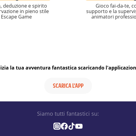
, deduzione e spirito
Gioco fai-da-te, co
vazione in pieno stile
supporto e la supervi
Escape Game
animatori professio
nizia la tua avventura fantastica scaricando l'applicazion
SCARICA L'APP
Siamo tutti fantastici su: