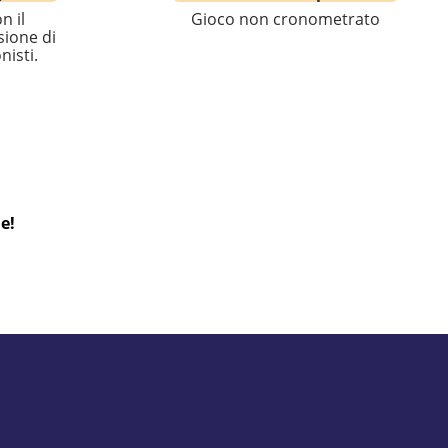
n il
Gioco non cronometrato
sione di
nisti.
e!