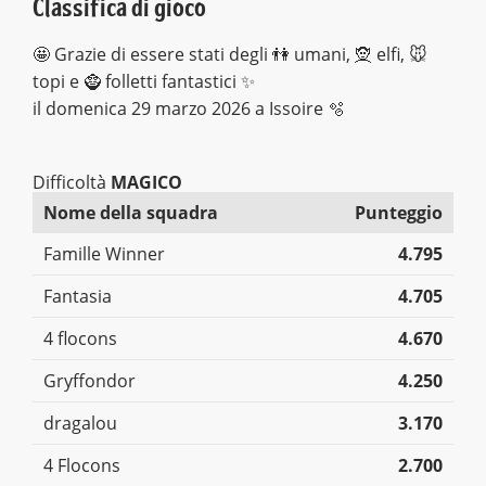
Classifica di gioco
🤩 Grazie di essere stati degli 👫 umani, 🧝 elfi, 🐭
topi e 🧌 folletti fantastici ✨
il domenica 29 marzo 2026 a Issoire 🫧
Difficoltà
MAGICO
Nome della squadra
Punteggio
Famille Winner
4.795
Fantasia
4.705
4 flocons
4.670
Gryffondor
4.250
dragalou
3.170
4 Flocons
2.700