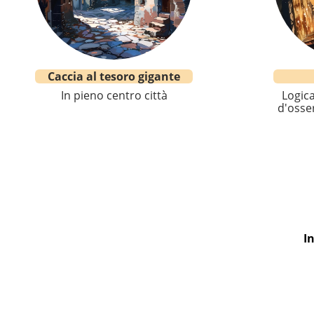
Caccia al tesoro gigante
In pieno centro città
Logica
d'osser
I