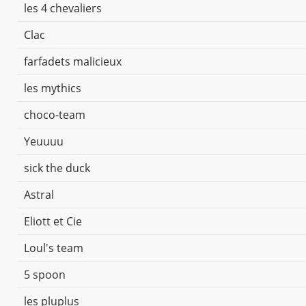
les 4 chevaliers
Clac
farfadets malicieux
les mythics
choco-team
Yeuuuu
sick the duck
Astral
Eliott et Cie
Loul's team
5 spoon
les pluplus