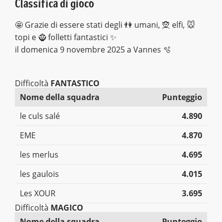
Classifica di gioco
🤩 Grazie di essere stati degli 👫 umani, 🧝 elfi, 🐭
topi e 🧌 folletti fantastici ✨
il domenica 9 novembre 2025 a Vannes 🫧
Difficoltà
FANTASTICO
Nome della squadra
Punteggio
le culs salé
4.890
EME
4.870
les merlus
4.695
les gaulois
4.015
Les XOUR
3.695
Difficoltà
MAGICO
Nome della squadra
Punteggio